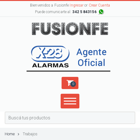
Bienvenidos a Fusionfe
Ingresar
or
Crear Cuenta
Puede comunicarte al:
342 5 843156
0
Home
Trabajos