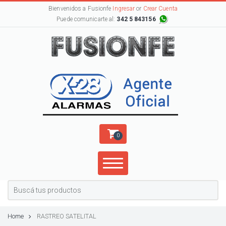
Bienvenidos a Fusionfe
Ingresar
or
Crear Cuenta
Puede comunicarte al:
342 5 843156
0
Home
RASTREO SATELITAL