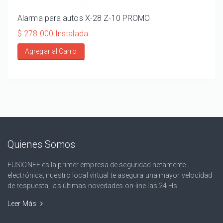
Alarma para autos X-28 Z-10 PROMO
ALA
110
$ 278.000 Instalada
$ 20
Agregar al Carro
Ag
Quienes Somos
FUSIONFE es la primer empresa de seguridad netamente
electrónica, nuestro local virtual te asegura una mayor velocidad
de respuesta, las últimas novedades on-line las 24 Hs.
Leer Más