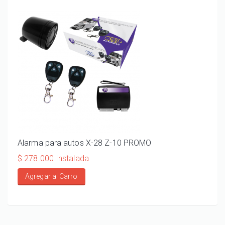
Alarma para autos X-28 Z-10 PROMO
ALA
110
$ 278.000 Instalada
$ 20
Agregar al Carro
Ag