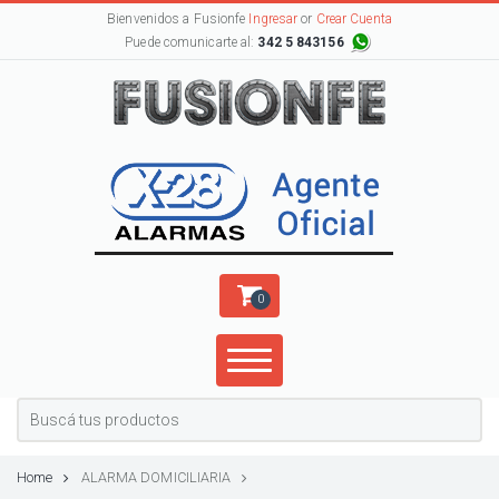
Bienvenidos a Fusionfe
Ingresar
or
Crear Cuenta
Puede comunicarte al:
342 5 843156
0
Home
ALARMA DOMICILIARIA