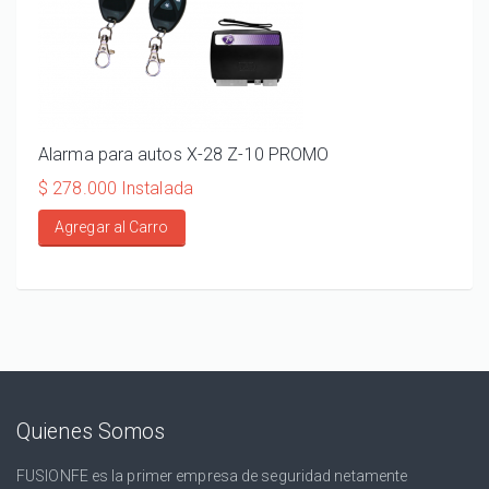
Alarma para autos X-28 Z-10 PROMO
ALA
110
$ 278.000 Instalada
$ 20
Agregar al Carro
Ag
Quienes Somos
FUSIONFE es la primer empresa de seguridad netamente