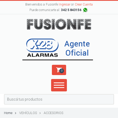
Bienvenidos a Fusionfe
Ingresar
or
Crear Cuenta
Puede comunicarte al:
342 5 843156
0
Home
VEHÍCULOS
ACCESORIOS