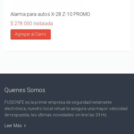
Alarma para autos X-28 Z-10 PROMO
ALA
110
$ 278.000 Instalada
$ 20
Agregar al Carro
Ag
Quienes Somos
FUSIONFE es la primer empresa de seguridad netamente
electrónica, nuestro local virtual te asegura una mayor velocidad
de respuesta, las últimas novedades on-line las 24 Hs.
Leer Más