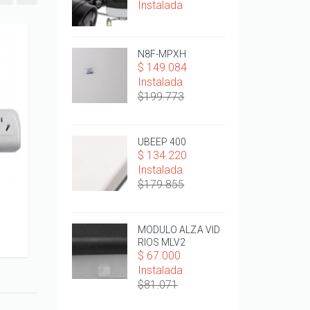
Instalada
N8F-MPXH
$ 149.084
Instalada
$199.773
UBEEP 400
$ 134.220
Instalada
$179.855
ZAPATILLA 1,5 METROS
Z10 + CC4
MODULO ALZA VID
$ 692.000 I
Agregar al Carro
RIOS MLV2
$ 67.000
Agregar al
Instalada
$81.071