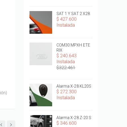
SAT 1 Y SAT 2 X28
$ 427.600
Instalada
COM30 MPXH ETE
RIX
$ 240.643
Instalada
$322.461
Alarma X-28 KL20S
$ 272.300
ión)
Instalada
Alarma X-28 Z-20 S
$ 346.600