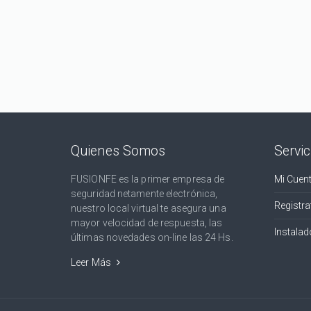
Quienes Somos
Servic
FUSIONFE es la primer empresa de
Mi Cuen
seguridad netamente electrónica,
Registra
nuestro local virtual te asegura una
mayor velocidad de respuesta, las
Instalad
últimas novedades on-line las 24 Hs.
Leer Más