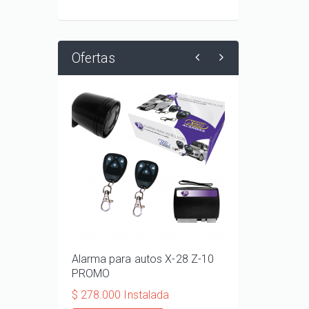
Ofertas
Alarma para autos X-28 Z-10
ALARMA X-28 M
PROMO
EXCLUSIVO PAR
$ 278.000 Instalada
$ 207.600 Instal