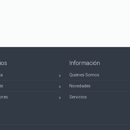
ios
Información
ta
Quienes Somos
te
Novedades
ores
Servicios