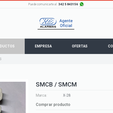
Puede comunicarte al:
342 5 843156
DUCTOS
EMPRESA
OFERTAS
CO
S
SMCB / SMCM
Marca:
X-28
Comprar producto