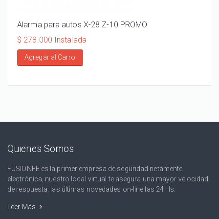
Alarma para autos X-28 Z-10 PROMO
ALA
110
$ 278.000 Instalada
$ 20
Agregar al Carro
Ag
Quienes Somos
FUSIONFE es la primer empresa de seguridad netamente
electrónica, nuestro local virtual te asegura una mayor velocidad
de respuesta, las últimas novedades on-line las 24 Hs.
Leer Más