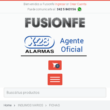
Bienvenidos a Fusionfe
Ingresar
or
Crear Cuenta
Puede comunicarte al:
342 5 843156
0
Home
INSUMOS VARIOS
FICHAS