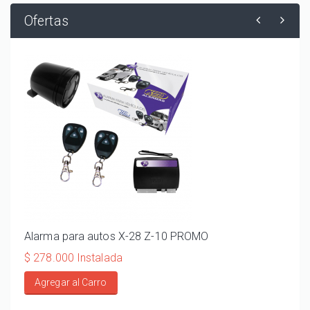
Ofertas
Alarma para autos X-28 Z-10 PROMO
ALA
110
$ 278.000 Instalada
$ 20
Agregar al Carro
Ag