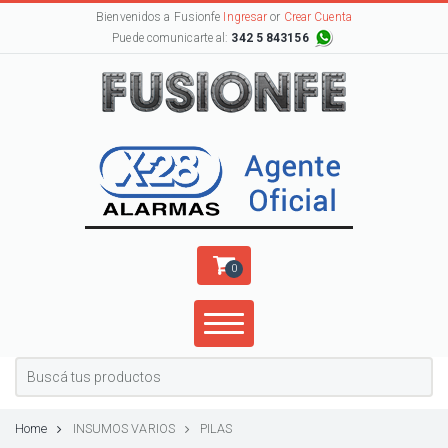
Bienvenidos a Fusionfe
Ingresar
or
Crear Cuenta
Puede comunicarte al:
342 5 843156
0
Home
INSUMOS VARIOS
PILAS