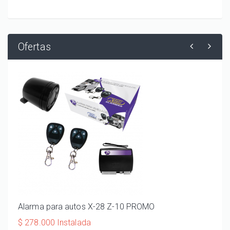
Ofertas
Alarma para autos X-28 Z-10 PROMO
ALA
110
$ 278.000 Instalada