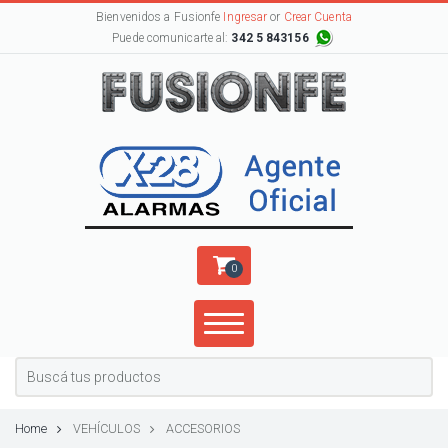
Bienvenidos a Fusionfe
Ingresar
or
Crear Cuenta
Puede comunicarte al:
342 5 843156
0
Home
VEHÍCULOS
ACCESORIOS