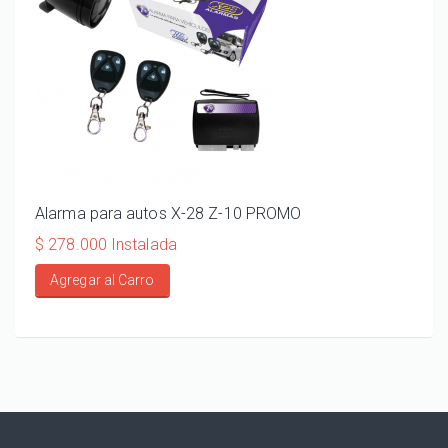
Alarma para autos X-28 Z-10 PROMO
ALA
110
$ 278.000 Instalada
$ 20
Agregar al Carro
Ag