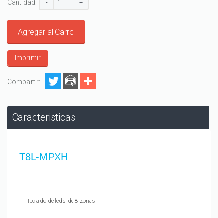
Cantidad:
-
+
Agregar al Carro
Imprimir
Compartir:
Caracteristicas
T8L-MPXH
Teclado de leds de 8 zonas