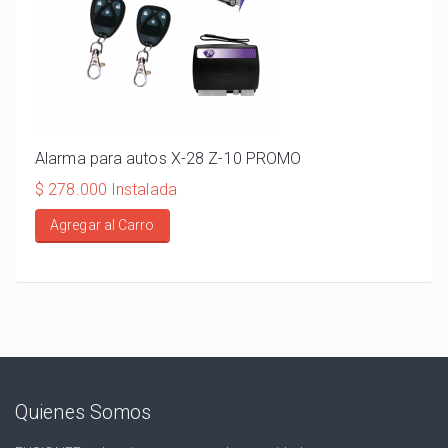
Alarma para autos X-28 Z-10 PROMO
ALA
110
$ 278.000 Instalada
$ 20
Agregar al Carro
Ag
Quienes Somos