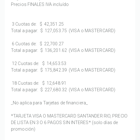
Precios FINALES IVA incluído
3 Cuotas de:
$ 42,351.25
Total a pagar:
$ 127,053.75
(VISA o MASTERCARD)
6 Cuotas de:
$ 22,700.27
Total a pagar:
$ 136,201.62
(VISA o MASTERCARD)
12 Cuotas de:
$ 14,653.53
Total a pagar:
$ 175,842.39
(VISA o MASTERCARD)
18 Cuotas de:
$ 12,648.91
Total a pagar:
$ 227,680.32
(VISA o MASTERCARD)
_No aplica para Tarjetas de financiera_
*TARJETA VISA O MASTERCARD SANTANDER RIO, PRECIO
DE LISTA EN 3 O 6 PAGOS SIN INTERES* (solo días de
promoción)