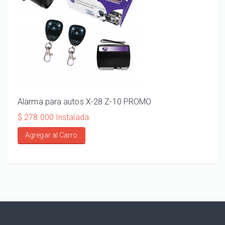
Alarma para autos X-28 Z-10 PROMO
ALA
110
$ 278.000 Instalada
$ 20
Agregar al Carro
Ag