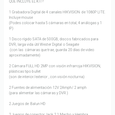
QUE INCLUYE EL KIT?
1 Grabadora Digital de 4 canales HIKVISION de 1080P LITE.
Incluye mouse
(Podes colocar hasta 5 cámaras en total, 4 análogas y 1
IP)
1 Disco rígido SATA de 500GB, discos fabricados para
DVR, larga vida útil Wester Digital o Seagate
(con las cámaras que trae, guarda 20 días de video
aproximadamente)
2 Cámara FULL HD 2MP con visión infrarroja HIKVISION,
plásticas tipo bullet
(son de interior/exterior , con visión nocturna)
2 Fuentes de alimentación 12V 2Amph/ 2 amph
(para alimentar las cámaras y DVR )
2 Juegos de Balun HD
2 Juegos de conector Jack 2,1 Macho y Hembra