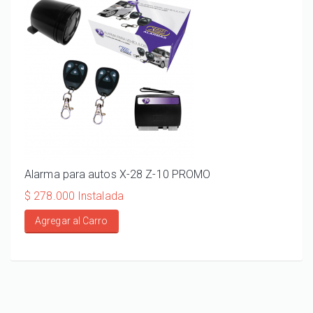
Alarma para autos X-28 Z-10 PROMO
ALA
110
$ 278.000 Instalada
$ 20
Agregar al Carro
Ag