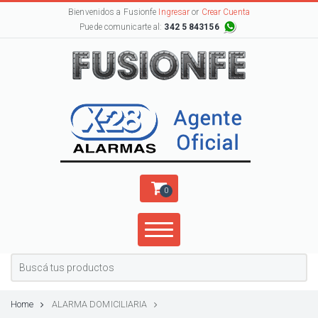
Bienvenidos a Fusionfe
Ingresar
or
Crear Cuenta
Puede comunicarte al:
342 5 843156
0
Home
ALARMA DOMICILIARIA