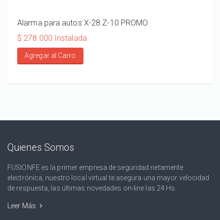
Alarma para autos X-28 Z-10 PROMO
ALA
110
$ 278.000 Instalada
$ 20
Agregar al Carro
Ag
Quienes Somos
FUSIONFE es la primer empresa de seguridad netamente
electrónica, nuestro local virtual te asegura una mayor velocidad
de respuesta, las últimas novedades on-line las 24 Hs.
Leer Más