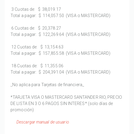
3 Cuotas de:
$ 38,019.17
Total a pagar:
$ 114,057.50
(VISA o MASTERCARD)
6 Cuotas de:
$ 20,378.27
Total a pagar:
$ 122,269.64
(VISA o MASTERCARD)
12 Cuotas de:
$ 13,154.63
Total a pagar:
$ 157,855.58
(VISA o MASTERCARD)
18 Cuotas de:
$ 11,355.06
Total a pagar:
$ 204,391.04
(VISA o MASTERCARD)
_No aplica para Tarjetas de financiera_
*TARJETA VISA O MASTERCARD SANTANDER RIO, PRECIO
DE LISTA EN 3 O 6 PAGOS SIN INTERES* (solo días de
promoción)
Descargar manual de usuario