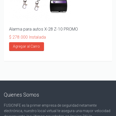
Alarma para autos X-28 Z-10 PROMO
ALA
110
$ 278.000 Instalada
$ 20
Agregar al Carro
Ag
Quienes Somos
FUSIONFE es la primer empresa de seguridad netamente
electrónica, nuestro local virtual te asegura una mayor velocidad