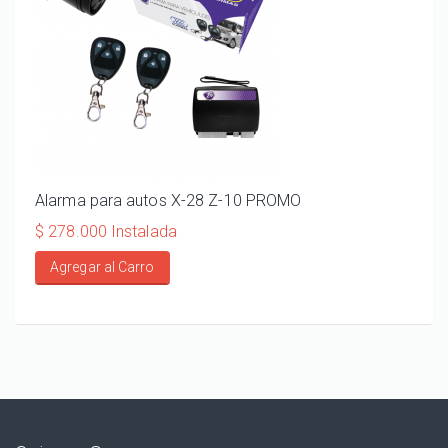
Alarma para autos X-28 Z-10 PROMO
ALA
110
$ 278.000 Instalada
$ 20
Agregar al Carro
Ag