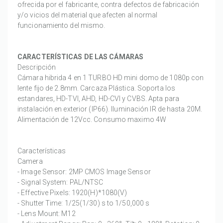
ofrecida por el fabricante, contra defectos de fabricación
y/o vicios del material que afecten al normal
funcionamiento del mismo.
CARACTERÍSTICAS DE LAS CÁMARAS
Descripción
Cámara hibrida 4 en 1 TURBO HD mini domo de 1080p con
lente fijo de 2.8mm. Carcaza Plástica. Soporta los
estandares, HD-TVI, AHD, HD-CVI y CVBS. Apta para
instalación en exterior (IP66). Iluminación IR de hasta 20M.
Alimentación de 12Vcc. Consumo maximo 4W
Características
Camera
- Image Sensor: 2MP CMOS Image Sensor
- Signal System: PAL/NTSC
- Effective Pixels: 1920(H)*1080(V)
- Shutter Time: 1/25(1/30) s to 1/50,000 s
- Lens Mount: M12