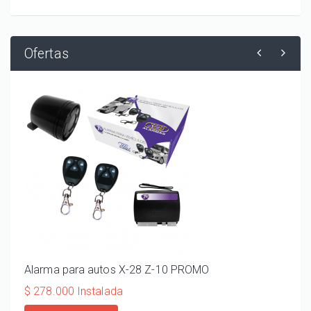
Ofertas
Alarma para autos X-28 Z-10 PROMO
ALA
110
$ 278.000 Instalada
$ 20