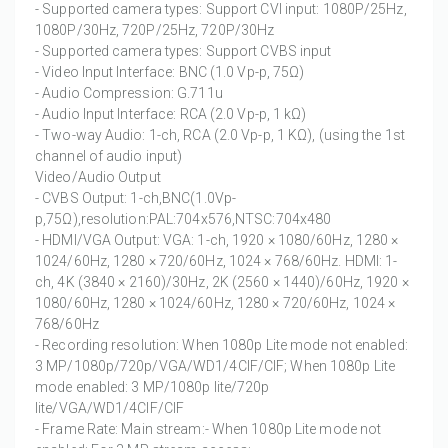
- Supported camera types: Support CVI input: 1080P/25Hz,
1080P/30Hz, 720P/25Hz, 720P/30Hz
- Supported camera types: Support CVBS input
- Video Input Interface: BNC (1.0 Vp-p, 75Ω)
- Audio Compression: G.711u
- Audio Input Interface: RCA (2.0 Vp-p, 1 kΩ)
- Two-way Audio: 1-ch, RCA (2.0 Vp-p, 1 KΩ), (using the 1st
channel of audio input)
Video/Audio Output
- CVBS Output: 1-ch,BNC(1.0Vp-
p,75Ω),resolution:PAL:704x576,NTSC:704x480
- HDMI/VGA Output: VGA: 1-ch, 1920 × 1080/60Hz, 1280 ×
1024/60Hz, 1280 × 720/60Hz, 1024 × 768/60Hz. HDMI: 1-
ch, 4K (3840 × 2160)/30Hz, 2K (2560 × 1440)/60Hz, 1920 ×
1080/60Hz, 1280 × 1024/60Hz, 1280 × 720/60Hz, 1024 ×
768/60Hz
- Recording resolution: When 1080p Lite mode not enabled:
3 MP/1080p/720p/VGA/WD1/4CIF/CIF; When 1080p Lite
mode enabled: 3 MP/1080p lite/720p
lite/VGA/WD1/4CIF/CIF
- Frame Rate: Main stream:- When 1080p Lite mode not