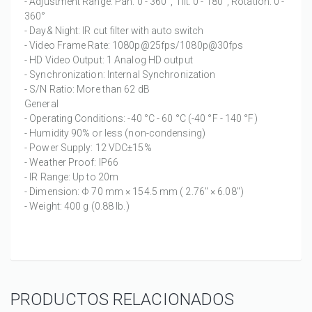
- Adjustment Range: Pan: 0 - 360°, Tilt: 0 - 180°, Rotation: 0 -
360°
- Day& Night: IR cut filter with auto switch
- Video Frame Rate: 1080p@25fps/1080p@30fps
- HD Video Output: 1 Analog HD output
- Synchronization: Internal Synchronization
- S/N Ratio: More than 62 dB
General
- Operating Conditions: -40 °C - 60 °C (-40 °F - 140 °F)
- Humidity 90% or less (non-condensing)
- Power Supply: 12 VDC±15%
- Weather Proof: IP66
- IR Range: Up to 20m
- Dimension: Φ 70 mm × 154.5 mm ( 2.76" × 6.08")
- Weight: 400 g (0.88 lb.)
PRODUCTOS RELACIONADOS