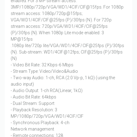
enabled: For 3 MP stream access:
3MP/1080p/720p/VGA/WD1/4CIF/CIF@15fps. For 1080p
stream access: 1080p/720p@15fps;
VGA/WD1/4CIF/CIF@25fps (P)/30fps (N). For 720p
stream access: 720p/VGA/WD1/4CIF/CIF@25fps
(P)/30fps (N). When 1080p Lite mode enabled: 3
MP@15fps
.1080p lite/720p lite/VGA/WD1/4CIF/CIF@25fps (P)/30fps
(N). Sub-stream: WD1/4CIF@12fps; CIF@25fps (P)/30fps
(N)
- Video Bit Rate: 32 Kbps-6 Mbps
- Stream Type: Video/Video&Audio
- Two-way Audio: 1-ch, RCA (2.0 Vp-p, 1 kΩ) (using the
audio input)
- Audio Output: 1-ch RCA(Linear, 1kΩ)
- Audio Bit Rate: 64kbps
- Dual Stream: Support
- Playback Resolution: 3
MP/1080p/720p/VGA/WD1/4CIF/CIF
- Synchronous Playback: 4-ch
Network management
- Remote connections: 128