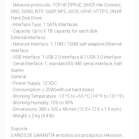
- Network protocols: TCP/IP, PPPoE, DHCP, Hik-Connect,
DNS, DDNS, NTP, SADP, NFS, iSCSI, UPnP, HTTPS, ONVIF
Hard Disk Driver
- Interface Type: 1 SATA Interfaces
- Capacity: Up to 6 TB capacity for each disk
External Interface
- Network Interface: 1; 10M / 100M self-adaptive Ethernet
interface
- USB Interface: 1 USB 2.0 Interface & 1 USB 3.0 Interface
- Serial Interface: 1; standard RS-485 serial interface, half-
duplex
General
- Power Supply: 12 VDC
- Consumption: ≤ 25W(without hard disks)
- Working Temperature: -10 ºC to +55 ºC (14 ºF to 131 ºF)
- Working Humidity: 10% to 90%
- Dimensions: 380 × 320 × 48 mm (15.0 × 12.6 × 1.9 inch)
- Weight: ≤ 2 kg (4.4 lb)
Soporte
3 AÑOS DE GARANTÍA en todos los productos Hikvision,