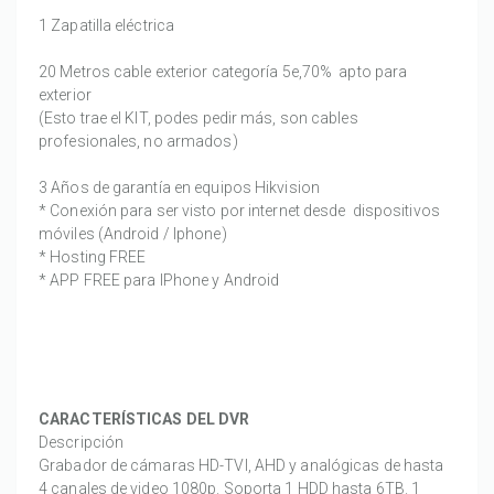
1 Zapatilla eléctrica
20 Metros cable exterior categoría 5e,70% apto para
exterior
(Esto trae el KIT, podes pedir más, son cables
profesionales, no armados)
3 Años de garantía en equipos Hikvision
* Conexión para ser visto por internet desde dispositivos
móviles (Android / Iphone)
* Hosting FREE
* APP FREE para IPhone y Android
CARACTERÍSTICAS DEL DVR
Descripción
Grabador de cámaras HD-TVI, AHD y analógicas de hasta
4 canales de video 1080p. Soporta 1 HDD hasta 6TB. 1