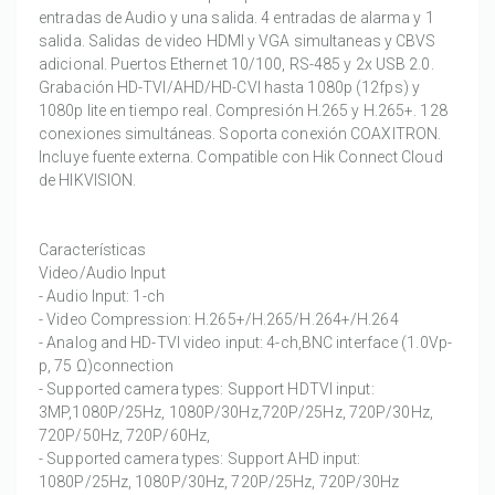
entradas de Audio y una salida. 4 entradas de alarma y 1
salida. Salidas de video HDMI y VGA simultaneas y CBVS
adicional. Puertos Ethernet 10/100, RS-485 y 2x USB 2.0.
Grabación HD-TVI/AHD/HD-CVI hasta 1080p (12fps) y
1080p lite en tiempo real. Compresión H.265 y H.265+. 128
conexiones simultáneas. Soporta conexión COAXITRON.
Incluye fuente externa. Compatible con Hik Connect Cloud
de HIKVISION.
Características
Video/Audio Input
- Audio Input: 1-ch
- Video Compression: H.265+/H.265/H.264+/H.264
- Analog and HD-TVI video input: 4-ch,BNC interface (1.0Vp-
p, 75 Ω)connection
- Supported camera types: Support HDTVI input:
3MP,1080P/25Hz, 1080P/30Hz,720P/25Hz, 720P/30Hz,
720P/50Hz, 720P/60Hz,
- Supported camera types: Support AHD input:
1080P/25Hz, 1080P/30Hz, 720P/25Hz, 720P/30Hz